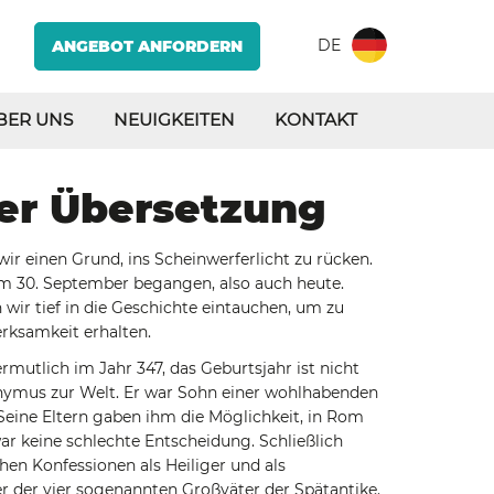
DE
ANGEBOT ANFORDERN
BER UNS
NEUIGKEITEN
KONTAKT
der Übersetzung
r einen Grund, ins Scheinwerferlicht zu rücken.
am 30. September begangen, also auch heute.
en wir tief in die Geschichte eintauchen, um zu
rksamkeit erhalten.
ermutlich im Jahr 347, das Geburtsjahr ist nicht
nymus zur Welt. Er war Sohn einer wohlhabenden
 Seine Eltern gaben ihm die Möglichkeit, in Rom
ar keine schlechte Entscheidung. Schließlich
hen Konfessionen als Heiliger und als
ner der vier sogenannten Großväter der Spätantike.