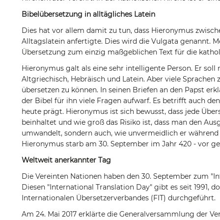
Bibelübersetzung in alltägliches Latein
Dies hat vor allem damit zu tun, dass Hieronymus zwisch
Alltagslatein anfertigte. Dies wird die Vulgata genannt. M
Übersetzung zum einzig maßgeblichen Text für die katholi
Hieronymus galt als eine sehr intelligente Person. Er so
Altgriechisch, Hebräisch und Latein. Aber viele Sprachen
übersetzen zu können. In seinen Briefen an den Papst erk
der Bibel für ihn viele Fragen aufwarf. Es betrifft auch d
heute prägt. Hieronymus ist sich bewusst, dass jede Übe
beinhaltet und wie groß das Risiko ist, dass man den Aus
umwandelt, sondern auch, wie unvermeidlich er während 
Hieronymus starb am 30. September im Jahr 420 - vor ge
Weltweit anerkannter Tag
Die Vereinten Nationen haben den 30. September zum "Int
Diesen "International Translation Day" gibt es seit 1991, do
Internationalen Übersetzerverbandes (FIT) durchgeführt.
Am 24. Mai 2017 erklärte die Generalversammlung der Ve