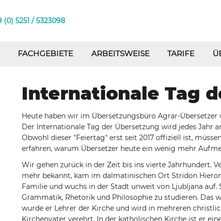
 (0) 5251 / 5323098
FACHGEBIETE
ARBEITSWEISE
TARIFE
Ü
Internationale Tag 
Heute haben wir im Übersetzungsbüro Agrar-Übersetzer wi
Der Internationale Tag der Übersetzung wird jedes Jahr 
Obwohl dieser "Feiertag" erst seit 2017 offiziell ist, müss
erfahren, warum Übersetzer heute ein wenig mehr Aufme
Wir gehen zurück in der Zeit bis ins vierte Jahrhundert. V
mehr bekannt, kam im dalmatinischen Ort Stridon Hiero
Familie und wuchs in der Stadt unweit von Ljubljana auf.
Grammatik, Rhetorik und Philosophie zu studieren. Das w
wurde er Lehrer der Kirche und wird in mehreren christlic
Kirchenvater verehrt. In der katholischen Kirche ist er ei