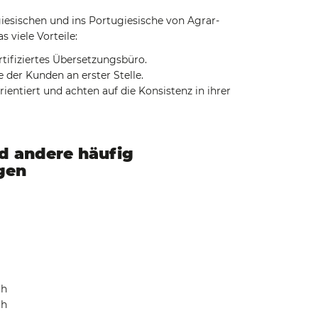
esischen und ins Portugiesische von Agrar-
 viele Vorteile:
ertifiziertes Übersetzungsbüro.
 der Kunden an erster Stelle.
ientiert und achten auf die Konsistenz in ihrer
nd andere häufig
gen
ch
ch