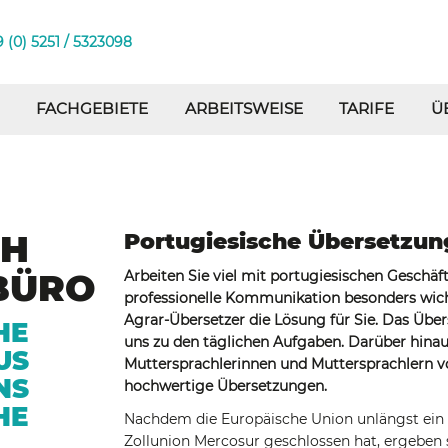
 (0) 5251 / 5323098
FACHGEBIETE
ARBEITSWEISE
TARIFE
Ü
CH
Portugiesische Übersetzu
BÜRO
Arbeiten Sie viel mit portugiesischen Gesch
professionelle Kommunikation besonders wich
Agrar-Übersetzer die Lösung für Sie. Das Übe
HE
uns zu den täglichen Aufgaben. Darüber hina
US
Muttersprachlerinnen und Muttersprachlern v
NS
hochwertige Übersetzungen.
HE
Nachdem die Europäische Union unlängst ei
Zollunion Mercosur geschlossen hat, ergeben 